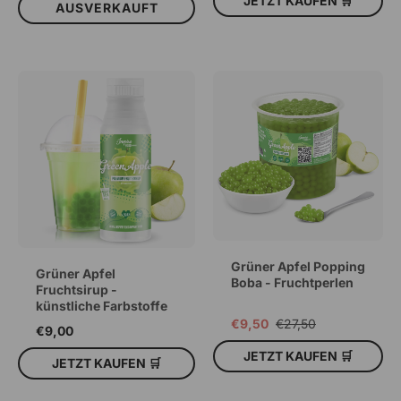
JETZT KAUFEN 🛒
AUSVERKAUFT
IN DEN WARENKORB
Grüner Apfel Popping
Grüner Apfel
Boba - Fruchtperlen
Fruchtsirup -
künstliche Farbstoffe
€9,50
€27,50
€9,00
JETZT KAUFEN 🛒
JETZT KAUFEN 🛒