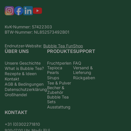
KvK-Nummer: 57422303
BTW-Nummer: NL852573492B01
Endnutzer-Website:
Bubble Tea FunShop
ÜBER UNS
PRODUKTE
SUPPORT
Unsere Geschichte
Fruchtperlen
FAQ
Tapioca
Versand &
What is Bubble Tea?
Pearls
Lieferung
Rezepte & Ideen
Sirups
Rückgaben
Kontakt
Tee & Pulver
AGB & Bedingungen
Becher &
Datenschutzerklärung
Zubehör
Großhandel
Bubble Tea
Sets
Ausstattung
KONTAKT
+31 (0)302271810
9:00–17:00 Uhr, Mo–Fr (EU)