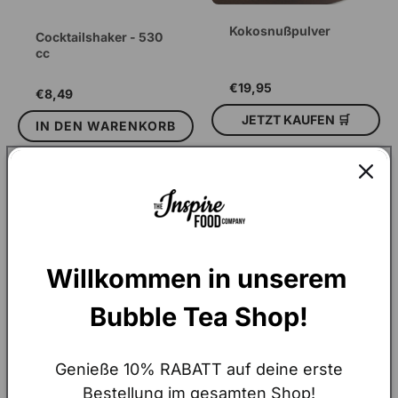
Kokosnußpulver
Cocktailshaker - 530
cc
€19,95
€8,49
JETZT KAUFEN 🛒
IN DEN WARENKORB
IN DEN WARENKORB
Willkommen in unserem 
Bubble Tea Shop!
Genieße 10% RABATT auf deine erste
Abfüllmaschine für
Versiegelungsmachine
Bestellung im gesamten Shop!