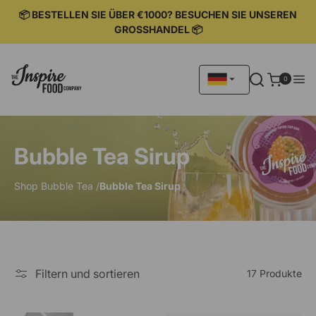
IREKT
ZUM
📦 BESTELLEN SIE ÜBER €1000? BESUCHEN SIE UNSEREN
NHALT
GROSSHANDEL 📦
0
0
Artikel
Bubble Tea Sirup
Shop Bubble Tea /
Bubble Tea Sirup
Filtern und sortieren
17 Produkte