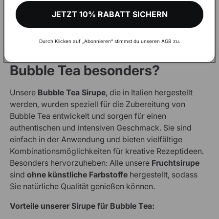
Visit our wholesale shop to make your shopping more
Mango
oder tropischen
Ananas Bubble Tea
JETZT 10% RABATT SICHERN
comfortable and get aware of discounts and more
zubereiten möchten – wir bieten Ihnen alles, was Sie
benötigen.
Durch Klicken auf „Abonnieren“ stimmst du unseren AGB zu.
Was macht unseren Sirup für
VISIT WHOLESALE SHOP
Bubble Tea besonders?
Unsere
Bubble Tea Sirupe
, die in Italien hergestellt
werden, wurden speziell für die Zubereitung von
Bubble Tea entwickelt und sorgen für einen
authentischen und intensiven Geschmack. Sie sind
einfach in der Anwendung und bieten vielfältige
Kombinationsmöglichkeiten für kreative Rezeptideen.
Besonders hervorzuheben: Alle unsere
Fruchtsirupe
sind
ohne künstliche Farbstoffe
hergestellt, sodass
Sie natürliche Qualität genießen können.
Vorteile unserer Sirupe für Bubble Tea: