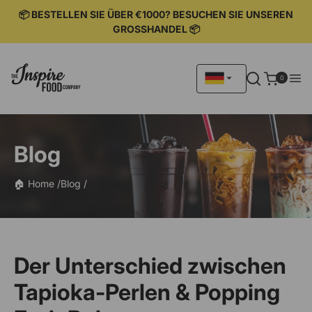
IREKT
ZUM
📦 BESTELLEN SIE ÜBER €1000? BESUCHEN SIE UNSEREN
NHALT
GROSSHANDEL 📦
0
0
Artikel
Blog
🏠 Home /
Blog /
Der Unterschied zwischen
Tapioka-Perlen & Popping