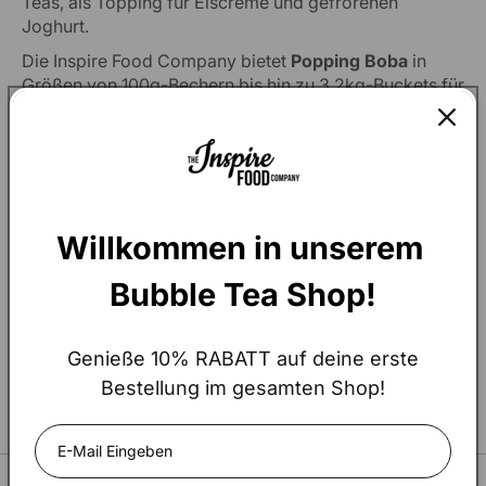
Teas, als Topping für Eiscreme und gefrorenen
Joghurt.
Die Inspire Food Company bietet
Popping Boba
in
Größen von 100g-Bechern bis hin zu 3,2kg-Buckets für
den Großhandel an.
Unser eigenes Rezept enthält kein Sucralose und ist zu
100 % vegan sowie glutenfrei.
Willkommen in unserem 
TEILEN:
Bubble Tea Shop!
Ähnliche Produkte
ALLE ANZEIGEN
Genieße 10% RABATT auf deine erste
Bestellung im gesamten Shop!
Hey!
The amount of your order exceeds
€900.