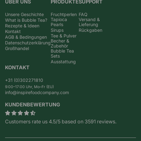
ÜBER UNS
PRODUKTE
SUPPORT
Unsere Geschichte
Fruchtperlen
FAQ
Tapioca
Versand &
What is Bubble Tea?
Pearls
Lieferung
Rezepte & Ideen
Sirups
Rückgaben
Kontakt
Tee & Pulver
AGB & Bedingungen
Becher &
Datenschutzerklärung
Zubehör
Großhandel
Bubble Tea
Sets
Ausstattung
KONTAKT
+31 (0)302271810
9:00–17:00 Uhr, Mo–Fr (EU)
info@inspirefoodcompany.com
KUNDENBEWERTUNG
Customers rate us 4.5/5 based on 3591 reviews.